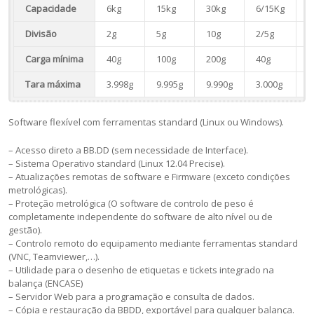
Capacidade
6kg
15kg
30kg
6/15Kg
1
Divisão
2g
5g
10g
2/5g
5
Carga mínima
40g
100g
200g
40g
1
Tara máxima
3.998g
9.995g
9.990g
3.000g
6
Software flexível com ferramentas standard (Linux ou Windows).
– Acesso direto a BB.DD (sem necessidade de Interface).
– Sistema Operativo standard (Linux 12.04 Precise).
– Atualizações remotas de software e Firmware (exceto condições
metrológicas).
– Proteção metrológica (O software de controlo de peso é
completamente independente do software de alto nível ou de
gestão).
– Controlo remoto do equipamento mediante ferramentas standard
(VNC, Teamviewer,…).
– Utilidade para o desenho de etiquetas e tickets integrado na
balança (ENCASE)
– Servidor Web para a programação e consulta de dados.
– Cópia e restauração da BBDD, exportável para qualquer balança.